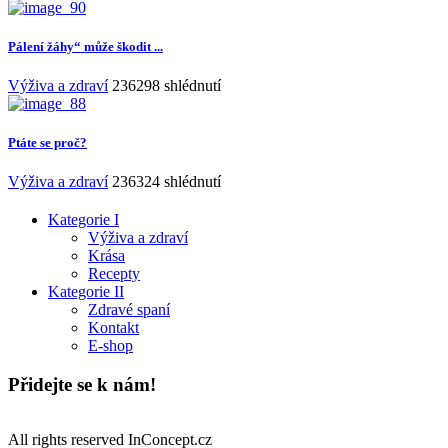
Pálení žáhy“ může škodit ...
Výživa a zdraví
236298 shlédnutí
Ptáte se proč?
Výživa a zdraví
236324 shlédnutí
Kategorie I
Výživa a zdraví
Krása
Recepty
Kategorie II
Zdravé spaní
Kontakt
E-shop
Přidejte se k nám!
All rights reserved InConcept.cz