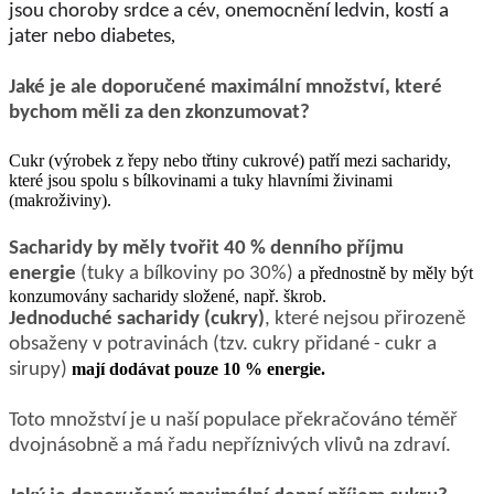
jsou choroby srdce a cév, onemocnění ledvin, kostí a
jater nebo diabetes
,
Jaké je ale doporučené maximální množství, které
bychom měli za den zkonzumovat?
Cukr (výrobek z řepy nebo třtiny cukrové) patří mezi sacharidy,
které jsou spolu s bílkovinami a tuky hlavními živinami
(makroživiny).
Sacharidy by měly tvořit 40 % denního příjmu
energie
(tuky a bílkoviny po 30%)
a přednostně by měly být
konzumovány sacharidy složené, např. škrob.
Jednoduché sacharidy (cukry)
, které nejsou přirozeně
obsaženy v potravinách (tzv. cukry přidané - cukr a
sirupy)
mají dodávat pouze 10 % energie.
Toto množství je u naší populace překračováno téměř
dvojnásobně a má řadu nepříznivých vlivů na zdraví.