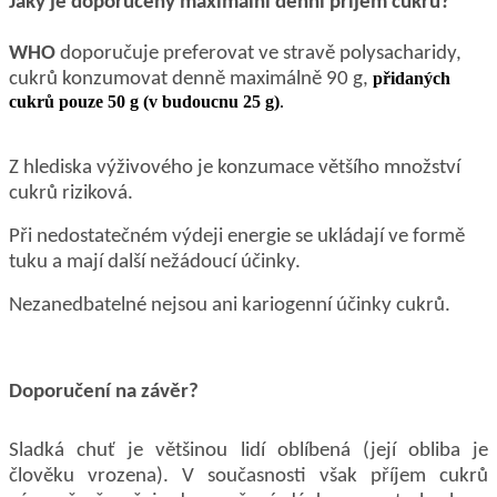
Jaký je doporučený maximální denní příjem cukru?
WHO
doporučuje preferovat ve stravě polysacharidy,
cukrů konzumovat denně maximálně 90 g,
přidaných
cukrů pouze 50 g (v budoucnu 25 g)
.
Z hlediska výživového je konzumace většího množství
cukrů riziková.
Při nedostatečném výdeji energie se ukládají ve formě
tuku a mají další nežádoucí účinky.
Nezanedbatelné nejsou ani kariogenní účinky cukrů.
Doporučení na závěr?
Sladká chuť je většinou lidí oblíbená (její obliba je
člověku vrozena). V současnosti však příjem cukrů