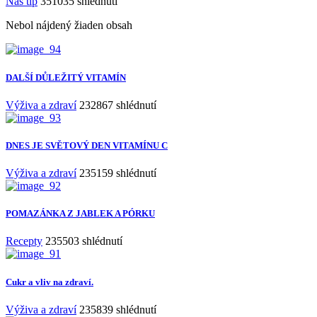
Náš tip
351035 shlédnutí
Nebol nájdený žiaden obsah
DALŠÍ DŮLEŽITÝ VITAMÍN
Výživa a zdraví
232867 shlédnutí
DNES JE SVĚTOVÝ DEN VITAMÍNU C
Výživa a zdraví
235159 shlédnutí
POMAZÁNKA Z JABLEK A PÓRKU
Recepty
235503 shlédnutí
Cukr a vliv na zdraví.
Výživa a zdraví
235839 shlédnutí