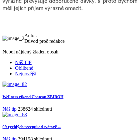
výrazně převyšuje doporučené dávky, a proto bychom
měli jejich příjem výrazně omezit.
Autor:
Důvod proč redakce
Nebol nájdený žiaden obsah
Náš TIP
Oblíbené
Nejnovější
Wellness víkend Chateau ZBIROH
Náš tip
238624 shlédnutí
99 rychlých receptů od světově ...
Náš tip
294198 shlédnutí